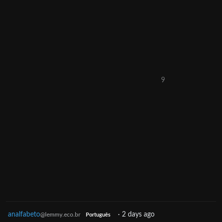
9
analfabeto
·
2 days ago
@lemmy.eco.br
Português