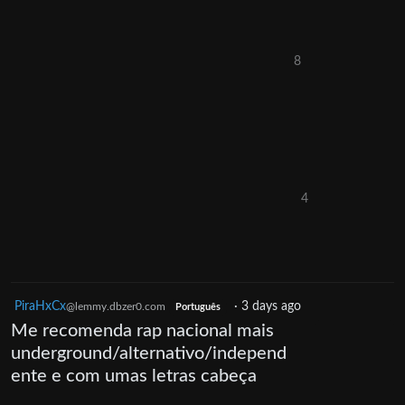
8
4
PiraHxCx
·
3 days ago
@lemmy.dbzer0.com
Português
Me recomenda rap nacional mais
underground/alternativo/independ
ente e com umas letras cabeça