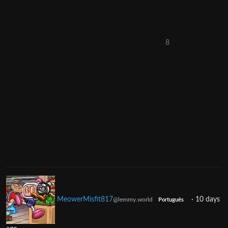
8
MeowerMisfit817
·
10 days
@lemmy.world
Português