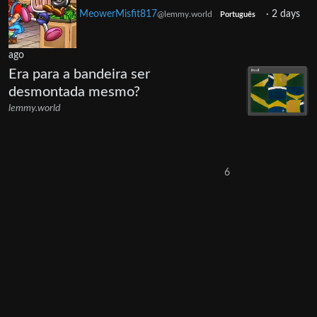
MeowerMisfit817
·
2 days
@lemmy.world
Português
ago
Era para a bandeira ser
desmontada mesmo?
lemmy.world
6