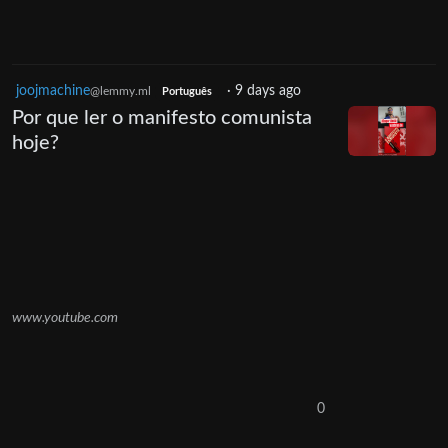
joojmachine
·
9 days ago
@lemmy.ml
Português
Por que ler o manifesto comunista
hoje?
www.youtube.com
0