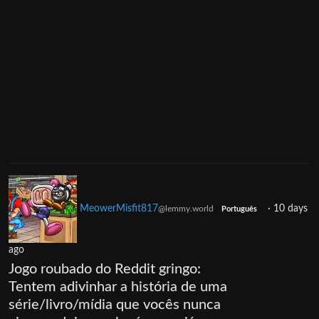
MeowerMisfit817
·
10 days
@lemmy.world
Português
ago
Jogo roubado do Reddit gringo:
Tentem adivinhar a história de uma
série/livro/mídia que vocês nunca