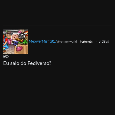
MeowerMisfit817
·
3 days
@lemmy.world
Português
ago
Eu saio do Fediverso?