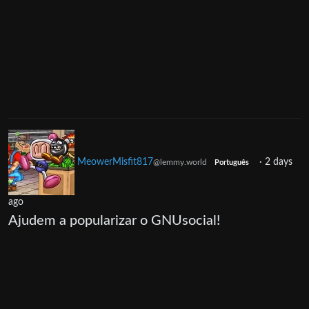
MeowerMisfit817
·
2 days
@lemmy.world
Português
ago
Ajudem a popularizar o GNUsocial!