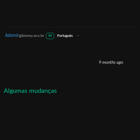
Ademir
·
@lemmy.eco.br
M
Português
9 months ago
Algumas mudanças