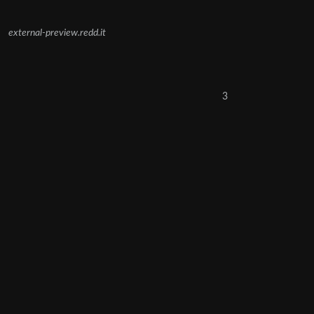
external-preview.redd.it
3