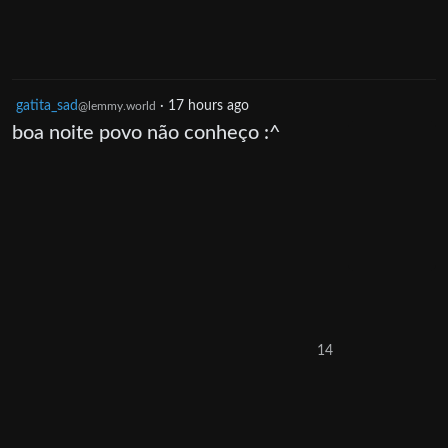
gatita_sad
·
17 hours ago
@lemmy.world
boa noite povo não conheço :^
14