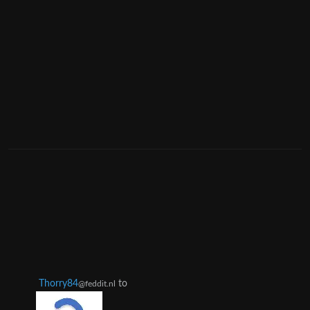
Thorry84
to
@feddit.nl