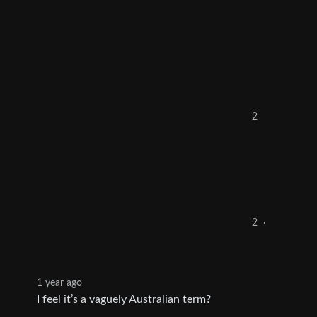
2
2
·
1 year ago
I feel it’s a vaguely Australian term?