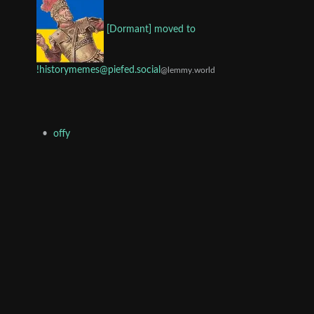
[Dormant] moved to
!historymemes@piefed.social
@lemmy.world
•
offy