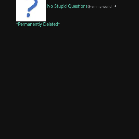
•
No Stupid Questions
@lemmy.world
*Permanently Deleted*