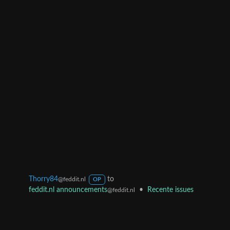
Thorry84
to
@feddit.nl
OP
feddit.nl announcements
•
Recente issues
@feddit.nl