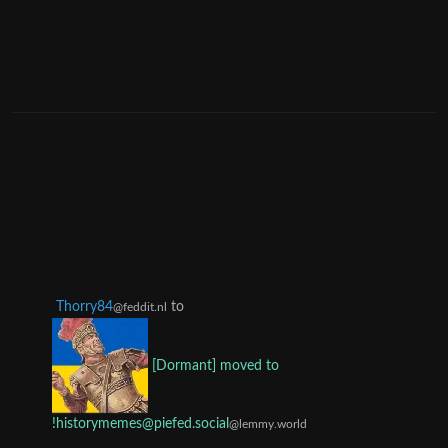
Thorry84
to
@feddit.nl
[Dormant] moved to
!historymemes@piefed.social
@lemmy.world