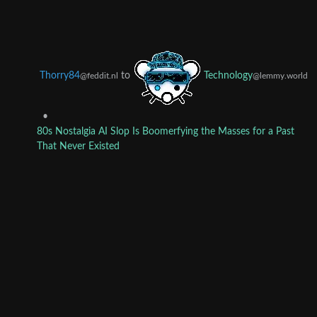
Thorry84
to
Technology
@feddit.nl
@lemmy.world
•
80s Nostalgia AI Slop Is Boomerfying the Masses for a Past
That Never Existed