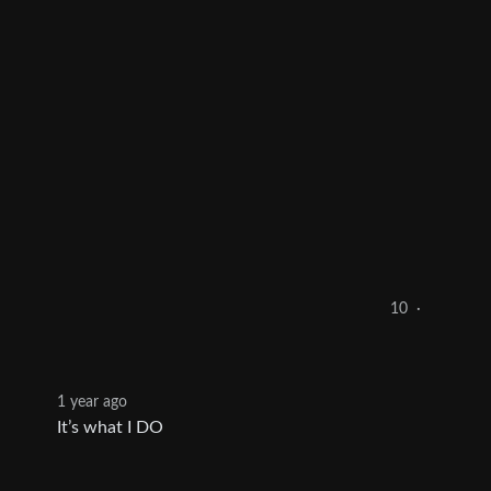
10
·
1 year ago
It’s what I DO