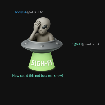
Thorry84
to
@feddit.nl
•
Sigh-Fi
@quokk.au
How could this not be a real show?