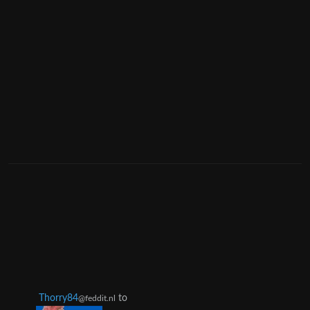
Thorry84
to
@feddit.nl