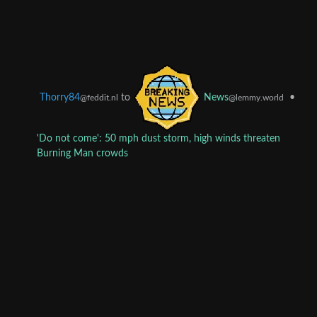
Thorry84
to
•
News
@feddit.nl
@lemmy.world
'Do not come': 50 mph dust storm, high winds threaten
Burning Man crowds