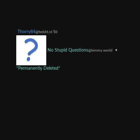
Thorry84
to
@feddit.nl
•
No Stupid Questions
@lemmy.world
*Permanently Deleted*